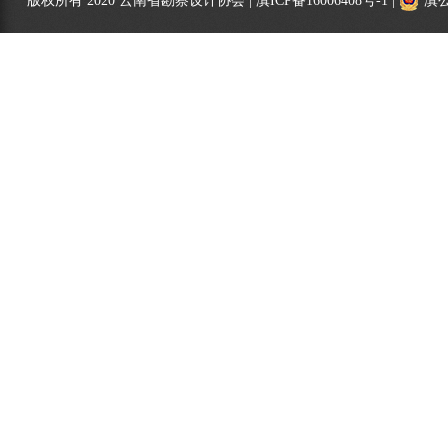
版权所有 2020 云南省勘察设计协会 |
滇ICP备16006408号-1
|
滇公